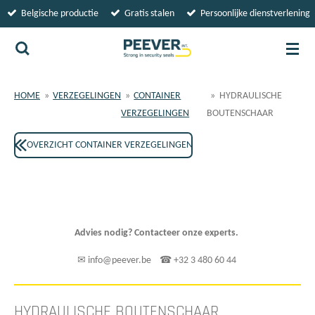
Belgische productie
Gratis stalen
Persoonlijke dienstverlening
Ga
direct
naar
de
hoofdinhoud
HOME
»
VERZEGELINGEN
»
CONTAINER
»
HYDRAULISCHE
VERZEGELINGEN
BOUTENSCHAAR
OVERZICHT CONTAINER VERZEGELINGEN
Advies nodig? Contacteer onze experts.
✉ info@peever.be ☎ +32 3 480 60 44
HYDRAULISCHE BOUTENSCHAAR