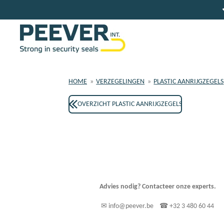
Ga
direct
naar
de
hoofdinhoud
HOME
»
VERZEGELINGEN
»
PLASTIC AANRIJGZEGELS
OVERZICHT PLASTIC AANRIJGZEGELS
Advies nodig? Contacteer onze experts.
✉ info@peever.be ☎ +32 3 480 60 44