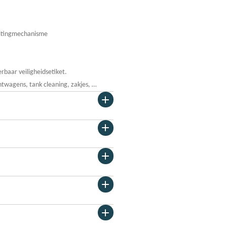
uitingmechanisme
erbaar veiligheidsetiket.
htwagens, tank cleaning, zakjes, …