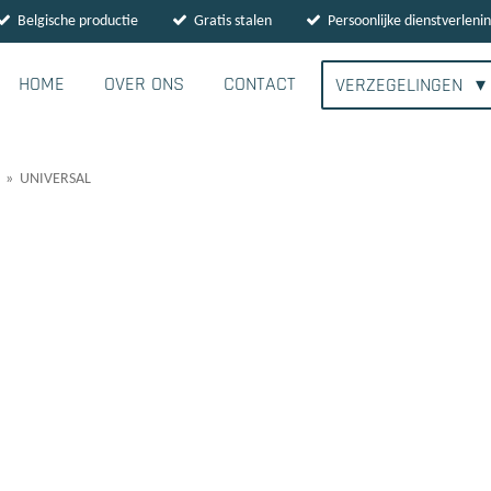
Belgische productie
Gratis stalen
Persoonlijke dienstverleni
HOME
OVER ONS
CONTACT
VERZEGELINGEN
»
UNIVERSAL