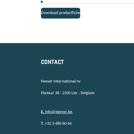
Download productfiche
CONTACT
Peever International nv
Plaslaar 38 - 2500 Lier , Belgium
E.
info@peever.be
T.
+32 3 480 60 44