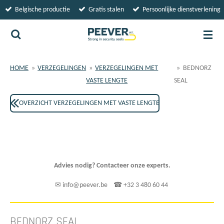
Belgische productie
Gratis stalen
Persoonlijke dienstverlening
Ga
direct
naar
de
hoofdinhoud
HOME
»
VERZEGELINGEN
»
VERZEGELINGEN MET
»
BEDNORZ
VASTE LENGTE
SEAL
OVERZICHT VERZEGELINGEN MET VASTE LENGTE
Advies nodig? Contacteer onze experts.
✉ info@peever.be ☎ +32 3 480 60 44
BEDNORZ SEAL