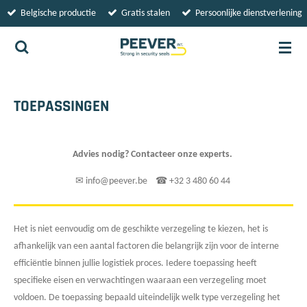
Belgische productie
Gratis stalen
Persoonlijke dienstverlening
Ga
direct
naar
de
hoofdinhoud
TOEPASSINGEN
Advies nodig? Contacteer onze experts.
✉ info@peever.be ☎ +32 3 480 60 44
Het is niet eenvoudig om de geschikte verzegeling te kiezen, het is
afhankelijk van een aantal factoren die belangrijk zijn voor de interne
efficiëntie binnen jullie logistiek proces.
Iedere toepassing heeft
specifieke eisen en verwachtingen waaraan een verzegeling moet
voldoen. De toepassing bepaald uiteindelijk welk type verzegeling het