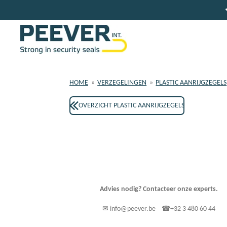
Ga
direct
naar
de
hoofdinhoud
HOME
»
VERZEGELINGEN
»
PLASTIC AANRIJGZEGELS
OVERZICHT PLASTIC AANRIJGZEGELS
Advies nodig? Contacteer onze experts.
✉ info@peever.be ☎+32 3 480 60 44