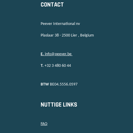
CONTACT
Peever International nv
Plaslaar 38 - 2500 Lier , Belgium
E.
info@peever.be
T.
+32 3 480 60 44
BTW
BE04.5556.0597
NUTTIGE LINKS
FAQ