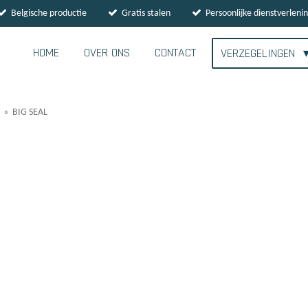
Belgische productie
Gratis stalen
Persoonlijke dienstverleni
HOME
OVER ONS
CONTACT
VERZEGELINGEN
»
BIG SEAL